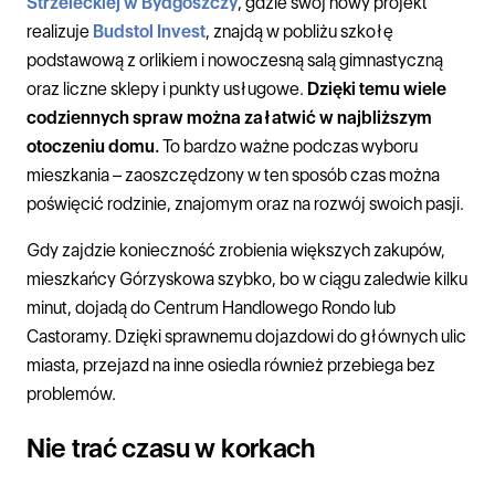
Strzeleckiej w Bydgoszczy
, gdzie swój nowy projekt
realizuje
Budstol Invest
, znajdą w pobliżu szkołę
podstawową z orlikiem i nowoczesną salą gimnastyczną
oraz liczne sklepy i punkty usługowe.
Dzięki temu wiele
codziennych spraw można załatwić w najbliższym
otoczeniu domu.
To bardzo ważne podczas wyboru
mieszkania – zaoszczędzony w ten sposób czas można
poświęcić rodzinie, znajomym oraz na rozwój swoich pasji.
Gdy zajdzie konieczność zrobienia większych zakupów,
mieszkańcy Górzyskowa szybko, bo w ciągu zaledwie kilku
minut, dojadą do Centrum Handlowego Rondo lub
Castoramy. Dzięki sprawnemu dojazdowi do głównych ulic
miasta, przejazd na inne osiedla również przebiega bez
problemów.
Nie trać czasu w korkach