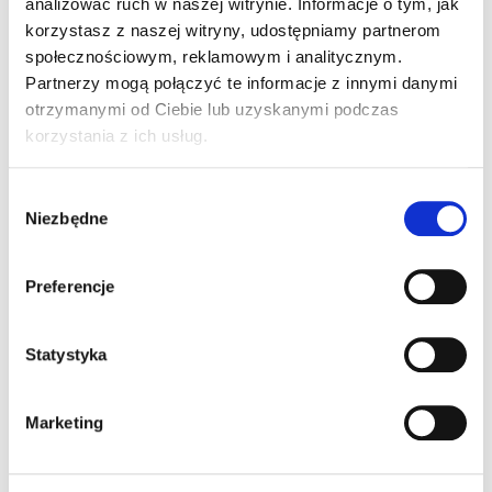
analizować ruch w naszej witrynie. Informacje o tym, jak
Wynajem nieruchomości
korzystasz z naszej witryny, udostępniamy partnerom
społecznościowym, reklamowym i analitycznym.
Podstawową działalnością dewelopera jest
Partnerzy mogą połączyć te informacje z innymi danymi
sprzedaż mieszkań na rynku pierwotnym. Nie każdy
otrzymanymi od Ciebie lub uzyskanymi podczas
klient moż...
korzystania z ich usług.
WIĘCEJ
Wybór
Niezbędne
zgody
Preferencje
Statystyka
Marketing