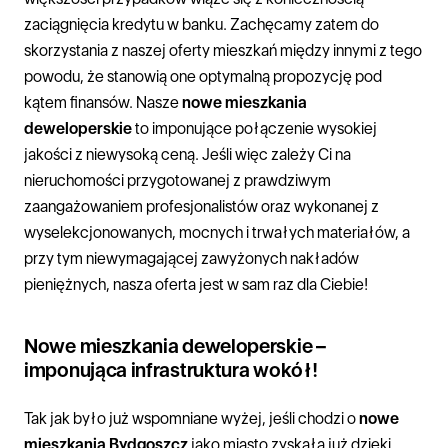
zaciągnięcia kredytu w banku. Zachęcamy zatem do
skorzystania z naszej oferty mieszkań między innymi z tego
powodu, że stanowią one optymalną propozycję pod
kątem finansów. Nasze
nowe mieszkania
deweloperskie
to imponujące połączenie wysokiej
jakości z niewysoką ceną. Jeśli więc zależy Ci na
nieruchomości przygotowanej z prawdziwym
zaangażowaniem profesjonalistów oraz wykonanej z
wyselekcjonowanych, mocnych i trwałych materiałów, a
przy tym niewymagającej zawyżonych nakładów
pieniężnych, nasza oferta jest w sam raz dla Ciebie!
Nowe mieszkania deweloperskie –
imponująca infrastruktura wokół!
Tak jak było już wspomniane wyżej, jeśli chodzi o
nowe
mieszkania Bydgoszcz
jako miasto zyskała już dzięki