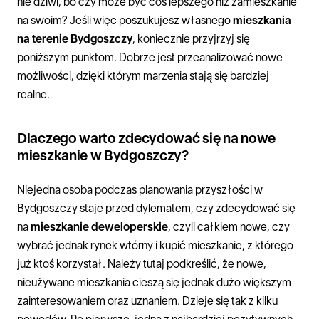
nie dziwi, bo czy może być coś lepszego niż zamieszkanie
na swoim? Jeśli więc poszukujesz własnego
mieszkania
na terenie Bydgoszczy
, koniecznie przyjrzyj się
poniższym punktom. Dobrze jest przeanalizować nowe
możliwości, dzięki którym marzenia stają się bardziej
realne.
Dlaczego warto zdecydować się na nowe
mieszkanie w Bydgoszczy?
Niejedna osoba podczas planowania przyszłości w
Bydgoszczy staje przed dylematem, czy zdecydować się
na
mieszkanie deweloperskie
, czyli całkiem nowe, czy
wybrać jednak rynek wtórny i kupić mieszkanie, z którego
już ktoś korzystał. Należy tutaj podkreślić, że nowe,
nieużywane mieszkania cieszą się jednak dużo większym
zainteresowaniem oraz uznaniem. Dzieje się tak z kilku