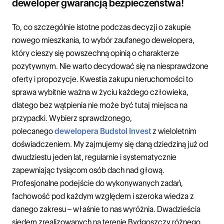
deweloper gwarancją bezpieczeństwa!
To, co szczególnie istotne podczas decyzji o zakupie
nowego mieszkania, to wybór zaufanego dewelopera,
który cieszy się powszechną opinią o charakterze
pozytywnym. Nie warto decydować się na niesprawdzone
oferty i propozycje. Kwestia zakupu nieruchomości to
sprawa wybitnie ważna w życiu każdego człowieka,
dlatego bez wątpienia nie może być tutaj miejsca na
przypadki. Wybierz sprawdzonego,
polecanego
dewelopera Budstol Invest
z wieloletnim
doświadczeniem. My zajmujemy się daną dziedziną już od
dwudziestu jeden lat, regularnie i systematycznie
zapewniając tysiącom osób dach nad głową.
Profesjonalne podejście do wykonywanych zadań,
fachowość pod każdym względem i szeroka wiedza z
danego zakresu – właśnie to nas wyróżnia. Dwadzieścia
siedem zrealizowanych na terenie Bydgoszczy różnego