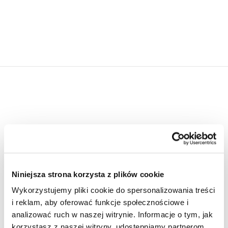
Twój elektroniczny
dziennik budowy
Niniejsza strona korzysta z plików cookie
Wykorzystujemy pliki cookie do spersonalizowania treści
Rezerwując lokal za pomocą naszej strony
i reklam, aby oferować funkcje społecznościowe i
analizować ruch w naszej witrynie. Informacje o tym, jak
internetowej, uzyskasz dostęp do swojego
korzystasz z naszej witryny, udostępniamy partnerom