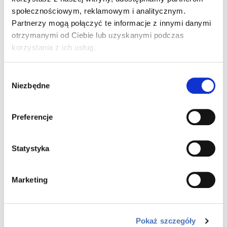
konta klienta w Budstol Invest. Możesz dzięki
społecznościowym, reklamowym i analitycznym.
niemu obserwować postęp prac na budowie,
Partnerzy mogą połączyć te informacje z innymi danymi
otrzymanymi od Ciebie lub uzyskanymi podczas
kontaktować się ze swoim opiekunem lub
korzystania z ich usług.
pobierać dokumenty niezbędne do uzyskania
kredytu.
Wybór
Niezbędne
zgody
DOWIEDZ SIĘ WIĘCEJ
Preferencje
Statystyka
Marketing
Pokaż szczegóły