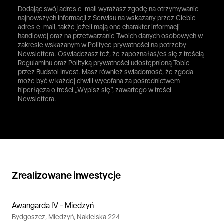
Dodając swój adres e-mail wyrażasz zgodę na otrzymywanie
najnowszych informacji z Serwisu na wskazany przez Ciebie
adres e-mail, także jeżeli mają one charakter informacji
handlowej oraz na przetwarzanie Twoich danych osobowych w
zakresie wskazanym w Polityce prywatności na potrzeby
Newslettera. Oświadczasz też, że zapoznałaś/eś się z treścią
Regulaminu oraz Polityką prywatności udostępnioną Tobie
przez Budstol Invest. Masz również świadomość, że zgoda
może być w każdej chwili wycofana za pośrednictwem
hiperłącza o treści „Wypisz się”, zawartego w treści
Newslettera.
Zrealizowane inwestycje
Awangarda IV - Miedzyń
Bydgoszcz, Miedzyń, Nakielska 224