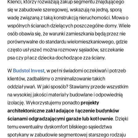
Klienci, którzy rozważają zakup segmentu znajdującego
się w zabudowie szeregowej, wskazują na jedną, sporą
wadę związaną z taką konstrukcją nieruchomości. Mowa o
wspólnych ścianach dzielących poszczególne domy. Wiele
osób obawia się, że warunki zamieszkania będą przez nie
porównywalne do standardu wielomieszkaniowego, gdzie
często usłyszeć można rozmowy sąsiadów, szczekanie
psa czy płacz dziecka dochodzące zza ściany.
W
Budstol Invest
, w pełni świadomi oczekiwań i potrzeb
klientów, zadbaliśmy o zminimalizowanie takich
oddziaływań. W jaki sposób? Stawiamy przede wszystkim
na wysokiej jakości materiały budowlane i odpowiednią
izolację. Wykorzystujemy ponadto
projekty
architektoniczne zakładające łączenie budynków
ścianami odgradzającymi garaże lub kotłownie
. Dzięki
temu ewentualny dyskomfort bliskiego sąsiedztwa
spotykany w zabudowie segmentowej starszego rodzaju