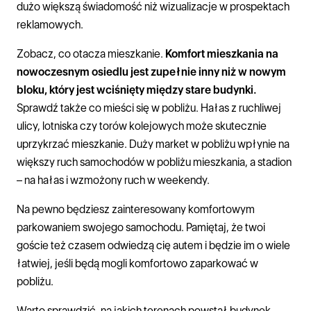
dużo większą świadomość niż wizualizacje w prospektach
reklamowych.
Zobacz, co otacza mieszkanie.
Komfort mieszkania na
nowoczesnym osiedlu jest zupełnie inny niż w nowym
bloku, który jest wciśnięty między stare budynki.
Sprawdź także co mieści się w pobliżu. Hałas z ruchliwej
ulicy, lotniska czy torów kolejowych może skutecznie
uprzykrzać mieszkanie. Duży market w pobliżu wpłynie na
większy ruch samochodów w pobliżu mieszkania, a stadion
– na hałas i wzmożony ruch w weekendy.
Na pewno będziesz zainteresowany komfortowym
parkowaniem swojego samochodu. Pamiętaj, że twoi
goście też czasem odwiedzą cię autem i będzie im o wiele
łatwiej, jeśli będą mogli komfortowo zaparkować w
pobliżu.
Warto sprawdzić, na jakich terenach powstał budynek.