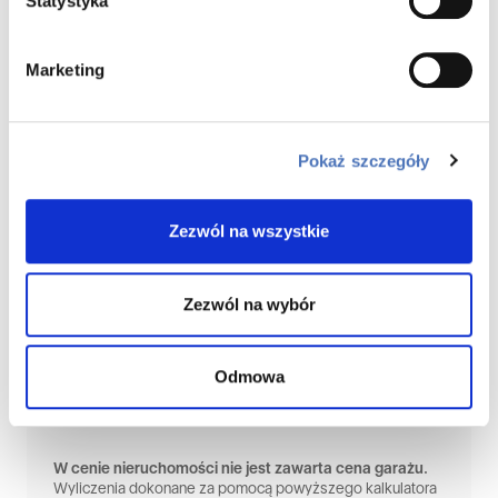
Statystyka
Okres
Marketing
lat
Pokaż szczegóły
Oprocentowanie
Równe
Malejące
Zezwól na wszystkie
Twoja orientacyjna rata
Zezwól na wybór
2 716 zł
Odmowa
ZAMÓW KONTAKT Z DORADCĄ
W cenie nieruchomości nie jest zawarta cena garażu.
Wyliczenia dokonane za pomocą powyższego kalkulatora