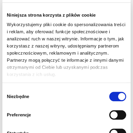
Niniejsza strona korzysta z plików cookie
Wykorzystujemy pliki cookie do spersonalizowania treści
Chcę kupić dla
Chcę kupić jako
i reklam, aby oferować funkcje społecznościowe i
siebie
inwestycję
analizować ruch w naszej witrynie. Informacje o tym, jak
korzystasz z naszej witryny, udostępniamy partnerom
społecznościowym, reklamowym i analitycznym.
Partnerzy mogą połączyć te informacje z innymi danymi
otrzymanymi od Ciebie lub uzyskanymi podczas
Orientacyjna symulacja kredytowa
korzystania z ich usług.
Wkład własny
Wybór
Niezbędne
%
zgody
Preferencje
zł