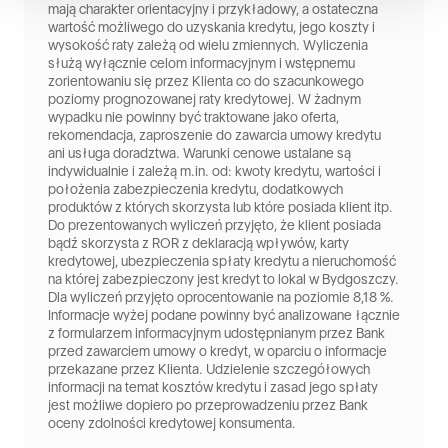
mają charakter orientacyjny i przykładowy, a ostateczna
wartość możliwego do uzyskania kredytu, jego koszty i
wysokość raty zależą od wielu zmiennych. Wyliczenia
służą wyłącznie celom informacyjnym i wstępnemu
zorientowaniu się przez Klienta co do szacunkowego
poziomy prognozowanej raty kredytowej. W żadnym
wypadku nie powinny być traktowane jako oferta,
rekomendacja, zaproszenie do zawarcia umowy kredytu
ani usługa doradztwa. Warunki cenowe ustalane są
indywidualnie i zależą m.in. od: kwoty kredytu, wartości i
położenia zabezpieczenia kredytu, dodatkowych
produktów z których skorzysta lub które posiada klient itp.
Do prezentowanych wyliczeń przyjęto, że klient posiada
bądź skorzysta z ROR z deklaracją wpływów, karty
kredytowej, ubezpieczenia spłaty kredytu a nieruchomość
na której zabezpieczony jest kredyt to lokal w Bydgoszczy.
Dla wyliczeń przyjęto oprocentowanie na poziomie 8,18 %.
Informacje wyżej podane powinny być analizowane łącznie
z formularzem informacyjnym udostępnianym przez Bank
przed zawarciem umowy o kredyt, w oparciu o informacje
przekazane przez Klienta. Udzielenie szczegółowych
informacji na temat kosztów kredytu i zasad jego spłaty
jest możliwe dopiero po przeprowadzeniu przez Bank
oceny zdolności kredytowej konsumenta.