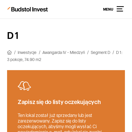
MENU
D 1
Inwestycje
Awangarda IV - Miedzyń
Segment D
D 1:
3 pokoje, 74.90 m2
Zapisz się do listy oczekujących
Ten lokal został już sprzedany lub jest
zarezerwowany. Zapisz się do listy
oczekujących, abyśmy mogli wysłać Ci