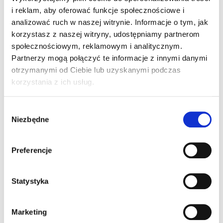
i reklam, aby oferować funkcje społecznościowe i
analizować ruch w naszej witrynie. Informacje o tym, jak
korzystasz z naszej witryny, udostępniamy partnerom
społecznościowym, reklamowym i analitycznym.
Partnerzy mogą połączyć te informacje z innymi danymi
otrzymanymi od Ciebie lub uzyskanymi podczas
korzystania z ich usług.
Wynajem nieruchomości
Podstawową działalnością dewelopera jest
Wybór
sprzedaż mieszkań na rynku pierwotnym. Nie każdy
Niezbędne
zgody
klient moż...
Preferencje
WIĘCEJ
Statystyka
Marketing