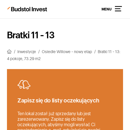
MENU
Bratki 11 - 13
Inwestycje
Osiedle Willowe - nowy etap
Bratki 11 - 13:
4 pokoje, 73.29 m2
Zapisz się do listy oczekujących
Ten lokal został już sprzedany lub jest
zarezerwowany. Zapisz się do listy
oczekujących, abyśmy mogli wysłać Ci