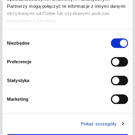
Partnerzy mogą połączyć te informacje z innymi danymi
otrzymanymi od Ciebie lub uzyskanymi podczas
korzystania z ich usług.
Niezawodny sposób na lokatę kapitału –
mieszkania inwestycyjne
Wybór
Niezbędne
zgody
Skorzystaj z nowatorskiego dwupaku inwestycyjnego, aby
pomnażać zyski.
Preferencje
DOWIEDZ SIĘ WIĘCEJ
Statystyka
Marketing
Zadbaj o swój czas – kup mieszkanie z opcją
Pokaż szczegóły
wykończenia pod klucz