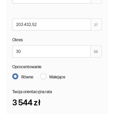
zł
Okres
lat
Oprocentowanie
Równe
Malejące
Twoja orientacyjna rata
3 544 zł