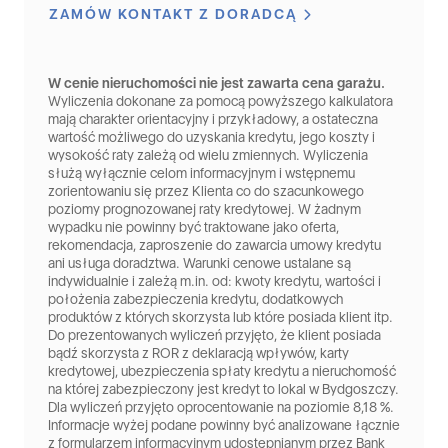
ZAMÓW KONTAKT Z DORADCĄ
W cenie nieruchomości nie jest zawarta cena garażu.
Wyliczenia dokonane za pomocą powyższego kalkulatora
mają charakter orientacyjny i przykładowy, a ostateczna
wartość możliwego do uzyskania kredytu, jego koszty i
wysokość raty zależą od wielu zmiennych. Wyliczenia
służą wyłącznie celom informacyjnym i wstępnemu
zorientowaniu się przez Klienta co do szacunkowego
poziomy prognozowanej raty kredytowej. W żadnym
wypadku nie powinny być traktowane jako oferta,
rekomendacja, zaproszenie do zawarcia umowy kredytu
ani usługa doradztwa. Warunki cenowe ustalane są
indywidualnie i zależą m.in. od: kwoty kredytu, wartości i
położenia zabezpieczenia kredytu, dodatkowych
produktów z których skorzysta lub które posiada klient itp.
Do prezentowanych wyliczeń przyjęto, że klient posiada
bądź skorzysta z ROR z deklaracją wpływów, karty
kredytowej, ubezpieczenia spłaty kredytu a nieruchomość
na której zabezpieczony jest kredyt to lokal w Bydgoszczy.
Dla wyliczeń przyjęto oprocentowanie na poziomie 8,18 %.
Informacje wyżej podane powinny być analizowane łącznie
z formularzem informacyjnym udostępnianym przez Bank