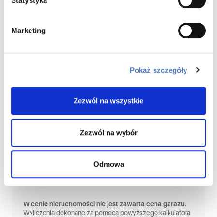
Statystyka
Okres
Marketing
lat
Pokaż szczegóły
Oprocentowanie
Równe
Malejące
Zezwól na wszystkie
Twoja orientacyjna rata
Zezwól na wybór
2 828 zł
Odmowa
ZAMÓW KONTAKT Z DORADCĄ
W cenie nieruchomości nie jest zawarta cena garażu.
Wyliczenia dokonane za pomocą powyższego kalkulatora