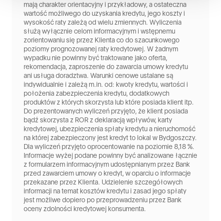
mają charakter orientacyjny i przykładowy, a ostateczna
wartość możliwego do uzyskania kredytu, jego koszty i
wysokość raty zależą od wielu zmiennych. Wyliczenia
służą wyłącznie celom informacyjnym i wstępnemu
zorientowaniu się przez Klienta co do szacunkowego
poziomy prognozowanej raty kredytowej. W żadnym
wypadku nie powinny być traktowane jako oferta,
rekomendacja, zaproszenie do zawarcia umowy kredytu
ani usługa doradztwa. Warunki cenowe ustalane są
indywidualnie i zależą m.in. od: kwoty kredytu, wartości i
położenia zabezpieczenia kredytu, dodatkowych
produktów z których skorzysta lub które posiada klient itp.
Do prezentowanych wyliczeń przyjęto, że klient posiada
bądź skorzysta z ROR z deklaracją wpływów, karty
kredytowej, ubezpieczenia spłaty kredytu a nieruchomość
na której zabezpieczony jest kredyt to lokal w Bydgoszczy.
Dla wyliczeń przyjęto oprocentowanie na poziomie 8,18 %.
Informacje wyżej podane powinny być analizowane łącznie
z formularzem informacyjnym udostępnianym przez Bank
przed zawarciem umowy o kredyt, w oparciu o informacje
przekazane przez Klienta. Udzielenie szczegółowych
informacji na temat kosztów kredytu i zasad jego spłaty
jest możliwe dopiero po przeprowadzeniu przez Bank
oceny zdolności kredytowej konsumenta.