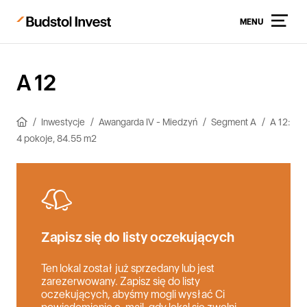
MENU
A 12
Inwestycje
Awangarda IV - Miedzyń
Segment A
A 12:
4 pokoje, 84.55 m2
Zapisz się do listy oczekujących
Ten lokal został już sprzedany lub jest
zarezerwowany. Zapisz się do listy
oczekujących, abyśmy mogli wysłać Ci