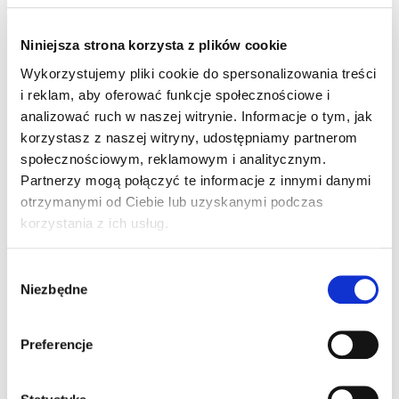
Niniejsza strona korzysta z plików cookie
Wykorzystujemy pliki cookie do spersonalizowania treści
Chcę kupić dla
Chcę kupić jako
i reklam, aby oferować funkcje społecznościowe i
siebie
inwestycję
analizować ruch w naszej witrynie. Informacje o tym, jak
korzystasz z naszej witryny, udostępniamy partnerom
społecznościowym, reklamowym i analitycznym.
Partnerzy mogą połączyć te informacje z innymi danymi
otrzymanymi od Ciebie lub uzyskanymi podczas
Orientacyjna symulacja kredytowa
korzystania z ich usług.
Wkład własny
Wybór
Niezbędne
%
zgody
Preferencje
zł