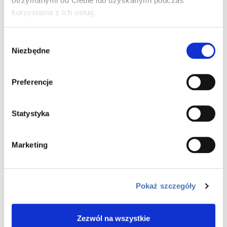
otrzymanymi od Ciebie lub uzyskanymi podczas
indywidualnie i zależą m.in. od: kwoty kredytu, wartości i
korzystania z ich usług.
położenia zabezpieczenia kredytu, dodatkowych
produktów z których skorzysta lub które posiada klient itp.
Do prezentowanych wyliczeń przyjęto, że klient posiada
Wybór
bądź skorzysta z ROR z deklaracją wpływów, karty
Niezbędne
zgody
kredytowej, ubezpieczenia spłaty kredytu a nieruchomość
na której zabezpieczony jest kredyt to lokal w Bydgoszczy.
Dla wyliczeń przyjęto oprocentowanie na poziomie 8,18 %.
Informacje wyżej podane powinny być analizowane łącznie
Preferencje
z formularzem informacyjnym udostępnianym przez Bank
przed zawarciem umowy o kredyt, w oparciu o informacje
przekazane przez Klienta. Udzielenie szczegółowych
Statystyka
informacji na temat kosztów kredytu i zasad jego spłaty
jest możliwe dopiero po przeprowadzeniu przez Bank
oceny zdolności kredytowej konsumenta.
Marketing
Pokaż szczegóły
Zezwól na wszystkie