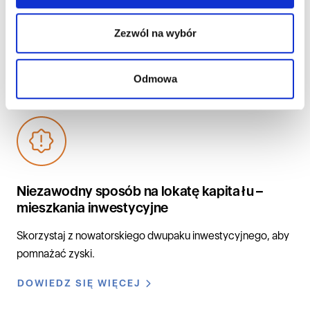
Sprawdź nasze oferty
Zezwól na wybór
specjalne
Odmowa
Niezawodny sposób na lokatę kapitału –
mieszkania inwestycyjne
Skorzystaj z nowatorskiego dwupaku inwestycyjnego, aby
pomnażać zyski.
DOWIEDZ SIĘ WIĘCEJ