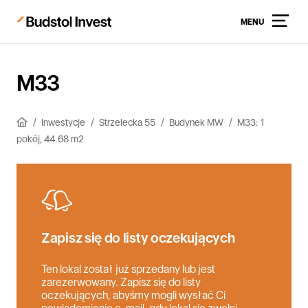
MENU
M33
Inwestycje
Strzelecka 55
Budynek MW
M33: 1
pokój, 44.68 m2
Zapisz się do listy oczekujących
Ten lokal został już sprzedany lub jest
zarezerwowany. Zapisz się do listy
oczekujących, abyśmy mogli wysłać Ci