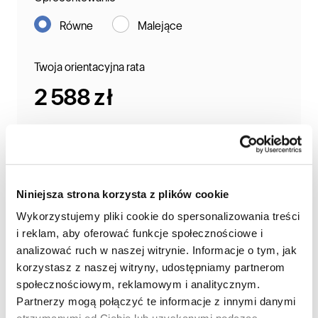
Równe
Malejące
Twoja orientacyjna rata
2 588 zł
ZAMÓW KONTAKT Z DORADCĄ
W cenie nieruchomości nie jest zawarta cena garażu.
Niniejsza strona korzysta z plików cookie
Wyliczenia dokonane za pomocą powyższego kalkulatora
mają charakter orientacyjny i przykładowy, a ostateczna
Wykorzystujemy pliki cookie do spersonalizowania treści
wartość możliwego do uzyskania kredytu, jego koszty i
i reklam, aby oferować funkcje społecznościowe i
wysokość raty zależą od wielu zmiennych. Wyliczenia
analizować ruch w naszej witrynie. Informacje o tym, jak
służą wyłącznie celom informacyjnym i wstępnemu
zorientowaniu się przez Klienta co do szacunkowego
korzystasz z naszej witryny, udostępniamy partnerom
poziomy prognozowanej raty kredytowej. W żadnym
społecznościowym, reklamowym i analitycznym.
wypadku nie powinny być traktowane jako oferta,
Partnerzy mogą połączyć te informacje z innymi danymi
rekomendacja, zaproszenie do zawarcia umowy kredytu
ani usługa doradztwa. Warunki cenowe ustalane są