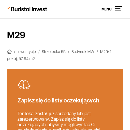
MENU
M29
Inwestycje
Strzelecka 55
Budynek MW
M29: 1
pokój, 57.84 m2
Zapisz się do listy oczekujących
Ten lokal został już sprzedany lub jest
zarezerwowany. Zapisz się do listy
oczekujących, abyśmy mogli wysłać Ci