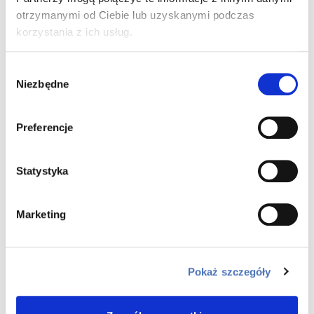
Wyliczenia dokonane za pomocą powyższego kalkulatora
otrzymanymi od Ciebie lub uzyskanymi podczas
mają charakter orientacyjny i przykładowy, a ostateczna
korzystania z ich usług.
wartość możliwego do uzyskania kredytu, jego koszty i
wysokość raty zależą od wielu zmiennych. Wyliczenia
służą wyłącznie celom informacyjnym i wstępnemu
Wybór
zorientowaniu się przez Klienta co do szacunkowego
Niezbędne
poziomy prognozowanej raty kredytowej. W żadnym
zgody
wypadku nie powinny być traktowane jako oferta,
rekomendacja, zaproszenie do zawarcia umowy kredytu
ani usługa doradztwa. Warunki cenowe ustalane są
Preferencje
indywidualnie i zależą m.in. od: kwoty kredytu, wartości i
położenia zabezpieczenia kredytu, dodatkowych
produktów z których skorzysta lub które posiada klient itp.
Statystyka
Do prezentowanych wyliczeń przyjęto, że klient posiada
bądź skorzysta z ROR z deklaracją wpływów, karty
kredytowej, ubezpieczenia spłaty kredytu a nieruchomość
na której zabezpieczony jest kredyt to lokal w Bydgoszczy.
Marketing
Dla wyliczeń przyjęto oprocentowanie na poziomie 8,18 %.
Informacje wyżej podane powinny być analizowane łącznie
z formularzem informacyjnym udostępnianym przez Bank
przed zawarciem umowy o kredyt, w oparciu o informacje
Pokaż szczegóły
przekazane przez Klienta. Udzielenie szczegółowych
informacji na temat kosztów kredytu i zasad jego spłaty
jest możliwe dopiero po przeprowadzeniu przez Bank
oceny zdolności kredytowej konsumenta.