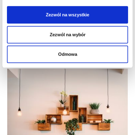
Wynajem nieruchomości
Zezwól na wszystkie
Podstawową działalnością dewelopera jest
sprzedaż mieszkań na rynku pierwotnym. Nie każdy
Zezwól na wybór
klient moż...
WIĘCEJ
Odmowa