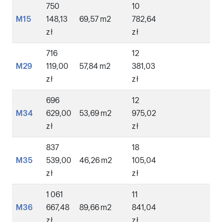
750
10
M15
148,13
69,57 m2
782,64
zł
zł
716
12
M29
119,00
57,84 m2
381,03
zł
zł
696
12
M34
629,00
53,69 m2
975,02
zł
zł
837
18
M35
539,00
46,26 m2
105,04
zł
zł
1 061
11
M36
667,48
89,66 m2
841,04
zł
zł