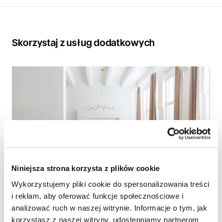
Skorzystaj z usług dodatkowych
Niniejsza strona korzysta z plików cookie
Wykorzystujemy pliki cookie do spersonalizowania treści
i reklam, aby oferować funkcje społecznościowe i
analizować ruch w naszej witrynie. Informacje o tym, jak
Wykończenie mieszkania pod klucz
korzystasz z naszej witryny, udostępniamy partnerom