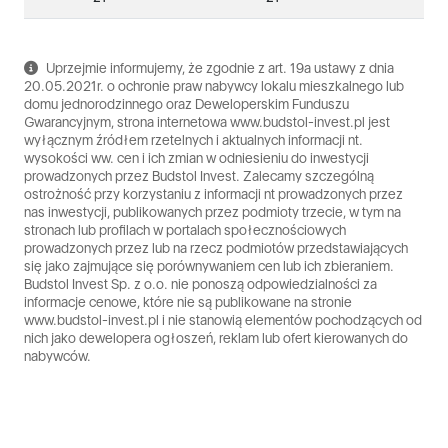
Uprzejmie informujemy, że zgodnie z art. 19a ustawy z dnia
20.05.2021r. o ochronie praw nabywcy lokalu mieszkalnego lub
domu jednorodzinnego oraz Deweloperskim Funduszu
Gwarancyjnym, strona internetowa www.budstol-invest.pl jest
wyłącznym źródłem rzetelnych i aktualnych informacji nt.
wysokości ww. cen i ich zmian w odniesieniu do inwestycji
prowadzonych przez Budstol Invest. Zalecamy szczególną
ostrożność przy korzystaniu z informacji nt prowadzonych przez
nas inwestycji, publikowanych przez podmioty trzecie, w tym na
stronach lub profilach w portalach społecznościowych
prowadzonych przez lub na rzecz podmiotów przedstawiających
się jako zajmujące się porównywaniem cen lub ich zbieraniem.
Budstol Invest Sp. z o.o. nie ponoszą odpowiedzialności za
informacje cenowe, które nie są publikowane na stronie
www.budstol-invest.pl i nie stanowią elementów pochodzących od
nich jako dewelopera ogłoszeń, reklam lub ofert kierowanych do
nabywców.