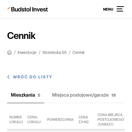
MENU
Cennik
Inwestycje
Strzelecka 55
Cennik
WRÓĆ DO LISTY
Mieszkania
Miejsca postojowe/garaże
5
19
CENA MIEJSCA
C
NUMER
CENA
CENA
POWIERZCHNIA
POSTOJOWEGO
/
LOKALU
LOKALU
ZA M2
/GARAŻU
L