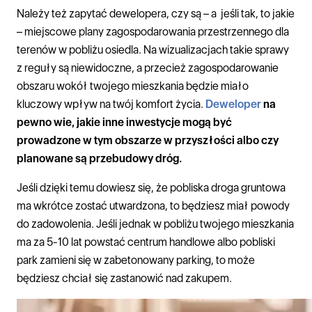
Należy też zapytać dewelopera, czy są – a jeśli tak, to jakie
– miejscowe plany zagospodarowania przestrzennego dla
terenów w pobliżu osiedla. Na wizualizacjach takie sprawy
z reguły są niewidoczne, a przecież zagospodarowanie
obszaru wokół twojego mieszkania będzie miało
kluczowy wpływ na twój komfort życia.
Deweloper
na
pewno wie, jakie inne inwestycje mogą być
prowadzone w tym obszarze w przyszłości albo czy
planowane są przebudowy dróg.
Jeśli dzięki temu dowiesz się, że pobliska droga gruntowa
ma wkrótce zostać utwardzona, to będziesz miał powody
do zadowolenia. Jeśli jednak w pobliżu twojego mieszkania
ma za 5-10 lat powstać centrum handlowe albo pobliski
park zamieni się w zabetonowany parking, to może
będziesz chciał się zastanowić nad zakupem.