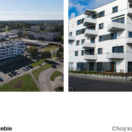
iebie
Chcę ku