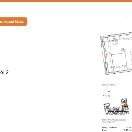
ne pod klucz
iół 2