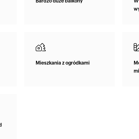
Bardzo duże balkony
Wy
w
Mieszkania z ogródkami
Mo
mi
d