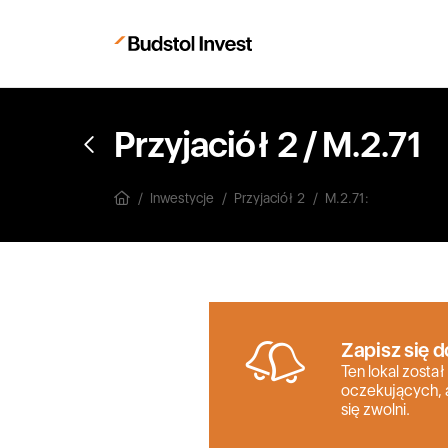
Przyjaciół 2
/
M.2.71
Inwestycje
Przyjaciół 2
M.2.71:
Zapisz się d
Ten lokal został
oczekujących, 
się zwolni.