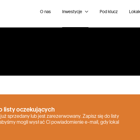
O nas
Inwestycje
Pod klucz
Lokal
o listy oczekujących
 już sprzedany lub jest zarezerwowany. Zapisz się do listy
abyśmy mogli wysłać Ci powiadomienie e-mail, gdy lokal