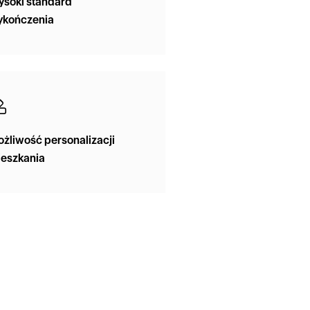
soki standard
ykończenia
żliwość personalizacji
eszkania