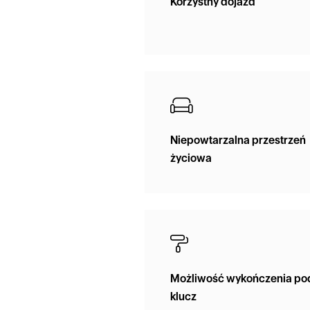
Korzystny dojazd
Niepowtarzalna przestrzeń
życiowa
Możliwość wykończenia po
klucz