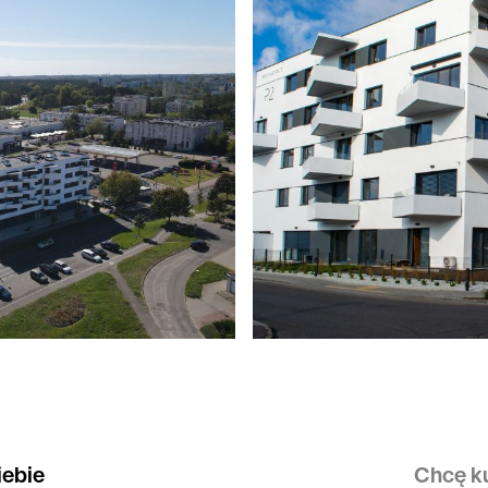
iebie
Chcę ku