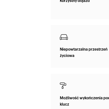
Korzystny dojazd
Niepowtarzalna przestrzeń
życiowa
Możliwość wykończenia po
klucz