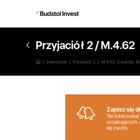
Przyjaciół 2
/
M.4.62
Inwestycje
Przyjaciół 2
M.4.62: 2 pokoje, 4
Zapisz się d
Ten lokal został
oczekujących, 
się zwolni.