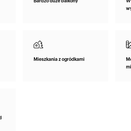
Bardzo duże balkony
Wy
w
Mieszkania z ogródkami
Mo
mi
d