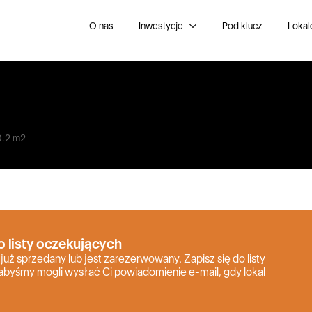
O nas
Inwestycje
Pod klucz
Lokal
0.2 m2
o listy oczekujących
 już sprzedany lub jest zarezerwowany. Zapisz się do listy
abyśmy mogli wysłać Ci powiadomienie e-mail, gdy lokal