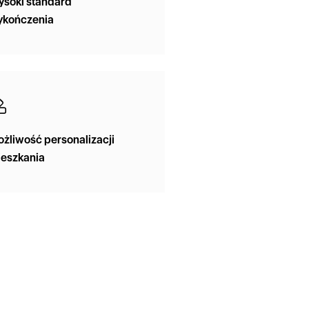
soki standard
ykończenia
żliwość personalizacji
eszkania