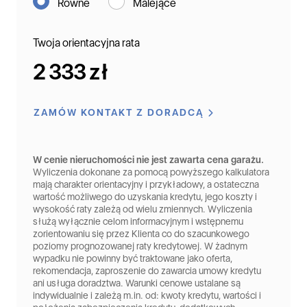
Równe
Malejące
Twoja orientacyjna rata
2 333 zł
ZAMÓW KONTAKT Z DORADCĄ
W cenie nieruchomości nie jest zawarta cena garażu.
Wyliczenia dokonane za pomocą powyższego kalkulatora
mają charakter orientacyjny i przykładowy, a ostateczna
wartość możliwego do uzyskania kredytu, jego koszty i
wysokość raty zależą od wielu zmiennych. Wyliczenia
służą wyłącznie celom informacyjnym i wstępnemu
zorientowaniu się przez Klienta co do szacunkowego
poziomy prognozowanej raty kredytowej. W żadnym
wypadku nie powinny być traktowane jako oferta,
rekomendacja, zaproszenie do zawarcia umowy kredytu
ani usługa doradztwa. Warunki cenowe ustalane są
indywidualnie i zależą m.in. od: kwoty kredytu, wartości i