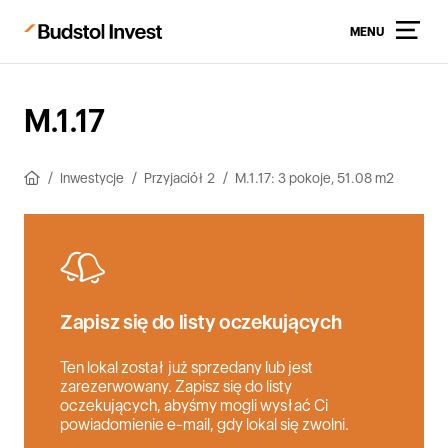
MENU
M.1.17
Inwestycje
Przyjaciół 2
M.1.17: 3 pokoje, 51.08 m2
Zapisz się do listy oczekujących
Ten lokal został już sprzedany lub jest
zarezerwowany. Zapisz się do listy
oczekujących, abyśmy mogli wysłać Ci
powiadomienie e-mail, gdy lokal się zwolni.