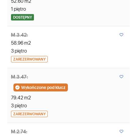
52.60 m2
1 piętro
DOSTĘPNY
M.3.42:
58.96 m2
3 piętro
ZAREZERWOWANY
M.3.47:
Wykończone pod klucz
79.42 m2
3 piętro
ZAREZERWOWANY
M.2.74: