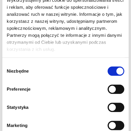
Sprawdź nasze oferty
Wykorzystujemy pliki cookie do spersonalizowania treści
i reklam, aby oferować funkcje społecznościowe i
specjalne
analizować ruch w naszej witrynie. Informacje o tym, jak
korzystasz z naszej witryny, udostępniamy partnerom
społecznościowym, reklamowym i analitycznym.
Partnerzy mogą połączyć te informacje z innymi danymi
otrzymanymi od Ciebie lub uzyskanymi podczas
korzystania z ich usług.
Wybór
Niezawodny sposób na lokatę kapitału –
Niezbędne
zgody
mieszkania inwestycyjne
Preferencje
Skorzystaj z nowatorskiego dwupaku inwestycyjnego, aby
pomnażać zyski.
Statystyka
DOWIEDZ SIĘ WIĘCEJ
Marketing