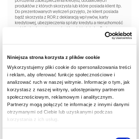
położenia zabezpieczenia kredytu, dodatkowych
produktów z których skorzysta lub które posiada klient itp.
Do prezentowanych wyliczeń przyjęto, że klient posiada
bądź skorzysta z ROR z deklaracją wpływów, karty
kredytowej, ubezpieczenia spłaty kredytu a nieruchomość
na której zabezpieczony jest kredyt to lokal w Bydgoszczy.
Dla wyliczeń przyjęto oprocentowanie na poziomie 8,18 %.
Informacje wyżej podane powinny być analizowane łącznie
z formularzem informacyjnym udostępnianym przez Bank
przed zawarciem umowy o kredyt, w oparciu o informacje
przekazane przez Klienta. Udzielenie szczegółowych
Niniejsza strona korzysta z plików cookie
informacji na temat kosztów kredytu i zasad jego spłaty
Wykorzystujemy pliki cookie do spersonalizowania treści
jest możliwe dopiero po przeprowadzeniu przez Bank
oceny zdolności kredytowej konsumenta.
i reklam, aby oferować funkcje społecznościowe i
analizować ruch w naszej witrynie. Informacje o tym, jak
korzystasz z naszej witryny, udostępniamy partnerom
społecznościowym, reklamowym i analitycznym.
Partnerzy mogą połączyć te informacje z innymi danymi
otrzymanymi od Ciebie lub uzyskanymi podczas
korzystania z ich usług.
Wybór