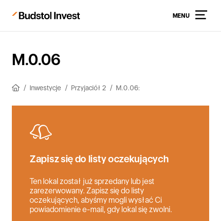
MENU
M.0.06
Inwestycje
Przyjaciół 2
M.0.06:
Zapisz się do listy oczekujących
Ten lokal został już sprzedany lub jest
zarezerwowany. Zapisz się do listy
oczekujących, abyśmy mogli wysłać Ci
powiadomienie e-mail, gdy lokal się zwolni.