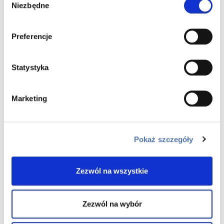
Sprawdź nasze oferty
Niezbędne
zgody
specjalne
Preferencje
Statystyka
Marketing
Niezawodny sposób na lokatę kapitału –
mieszkania inwestycyjne
Pokaż szczegóły
Skorzystaj z nowatorskiego dwupaku inwestycyjnego, aby
pomnażać zyski.
Zezwól na wszystkie
DOWIEDZ SIĘ WIĘCEJ
Zezwól na wybór