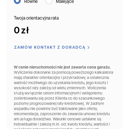
Równe
Malejące
Twoja orientacyjna rata
0 zł
ZAMÓW KONTAKT Z DORADCĄ
W cenie nieruchomości nie jest zawarta cena garażu.
Wyliczenia dokonane za pomocą powyższego kalkulatora
mają charakter orientacyjny i przykładowy, a ostateczna
wartość możliwego do uzyskania kredytu, jego koszty i
wysokość raty zależą od wielu zmiennych. Wyliczenia
służą wyłącznie celom informacyjnym i wstępnemu
zorientowaniu się przez Klienta co do szacunkowego
poziomy prognozowanej raty kredytowej. W żadnym
wypadku nie powinny być traktowane jako oferta,
rekomendacja, zaproszenie do zawarcia umowy kredytu
ani usługa doradztwa. Warunki cenowe ustalane są
indywidualnie i zależą m.in. od: kwoty kredytu, wartości i