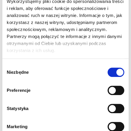
Wykorzystujemy pliki cookie do spersonalizowania treści
i reklam, aby oferować funkcje społecznościowe i
Równe
Malejące
analizować ruch w naszej witrynie. Informacje o tym, jak
korzystasz z naszej witryny, udostępniamy partnerom
Twoja orientacyjna rata
społecznościowym, reklamowym i analitycznym.
Partnerzy mogą połączyć te informacje z innymi danymi
2 523 zł
otrzymanymi od Ciebie lub uzyskanymi podczas
korzystania z ich usług.
ZAMÓW KONTAKT Z DORADCĄ
Wybór
Niezbędne
zgody
W cenie nieruchomości nie jest zawarta cena garażu.
Wyliczenia dokonane za pomocą powyższego kalkulatora
mają charakter orientacyjny i przykładowy, a ostateczna
Preferencje
wartość możliwego do uzyskania kredytu, jego koszty i
wysokość raty zależą od wielu zmiennych. Wyliczenia
służą wyłącznie celom informacyjnym i wstępnemu
Statystyka
zorientowaniu się przez Klienta co do szacunkowego
poziomy prognozowanej raty kredytowej. W żadnym
wypadku nie powinny być traktowane jako oferta,
rekomendacja, zaproszenie do zawarcia umowy kredytu
Marketing
ani usługa doradztwa. Warunki cenowe ustalane są