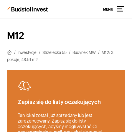
MENU
M12
Inwestycje
Strzelecka 55
Budynek MW
M12: 3
pokoje, 48.51 m2
Zapisz się do listy oczekujących
Ten lokal został już sprzedany lub jest
zarezerwowany. Zapisz się do listy
oczekujących, abyśmy mogli wysłać Ci