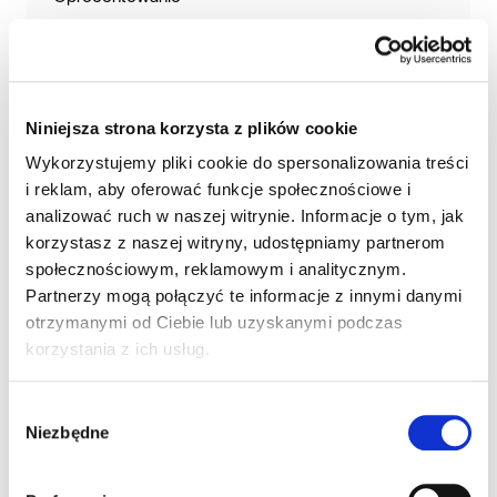
Równe
Malejące
Twoja orientacyjna rata
Niniejsza strona korzysta z plików cookie
1 952 zł
Wykorzystujemy pliki cookie do spersonalizowania treści
i reklam, aby oferować funkcje społecznościowe i
analizować ruch w naszej witrynie. Informacje o tym, jak
ZAMÓW KONTAKT Z DORADCĄ
korzystasz z naszej witryny, udostępniamy partnerom
społecznościowym, reklamowym i analitycznym.
W cenie nieruchomości nie jest zawarta cena garażu.
Partnerzy mogą połączyć te informacje z innymi danymi
Wyliczenia dokonane za pomocą powyższego kalkulatora
otrzymanymi od Ciebie lub uzyskanymi podczas
mają charakter orientacyjny i przykładowy, a ostateczna
korzystania z ich usług.
wartość możliwego do uzyskania kredytu, jego koszty i
wysokość raty zależą od wielu zmiennych. Wyliczenia
służą wyłącznie celom informacyjnym i wstępnemu
Wybór
zorientowaniu się przez Klienta co do szacunkowego
Niezbędne
poziomy prognozowanej raty kredytowej. W żadnym
zgody
wypadku nie powinny być traktowane jako oferta,
rekomendacja, zaproszenie do zawarcia umowy kredytu
ani usługa doradztwa. Warunki cenowe ustalane są