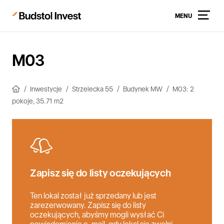
MENU
M03
Inwestycje
Strzelecka 55
Budynek MW
M03: 2
pokoje, 35.71 m2
Zapisz się do listy oczekujących
Ten lokal został już sprzedany lub jest
zarezerwowany. Zapisz się do listy
oczekujących, abyśmy mogli wysłać Ci