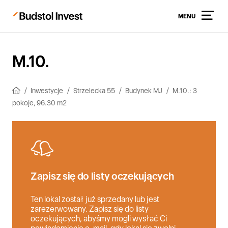
MENU
M.10.
Inwestycje
Strzelecka 55
Budynek MJ
M.10.: 3
pokoje, 96.30 m2
Zapisz się do listy oczekujących
Ten lokal został już sprzedany lub jest
zarezerwowany. Zapisz się do listy
oczekujących, abyśmy mogli wysłać Ci