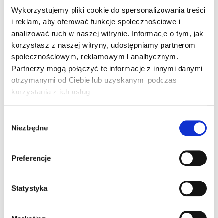
Wykorzystujemy pliki cookie do spersonalizowania treści
Oprocentowanie
i reklam, aby oferować funkcje społecznościowe i
Równe
Malejące
analizować ruch w naszej witrynie. Informacje o tym, jak
korzystasz z naszej witryny, udostępniamy partnerom
społecznościowym, reklamowym i analitycznym.
Twoja orientacyjna rata
Partnerzy mogą połączyć te informacje z innymi danymi
4 367 zł
otrzymanymi od Ciebie lub uzyskanymi podczas
korzystania z ich usług.
ZAMÓW KONTAKT Z DORADCĄ
Wybór
Niezbędne
zgody
W cenie nieruchomości nie jest zawarta cena garażu.
Wyliczenia dokonane za pomocą powyższego kalkulatora
Preferencje
mają charakter orientacyjny i przykładowy, a ostateczna
wartość możliwego do uzyskania kredytu, jego koszty i
wysokość raty zależą od wielu zmiennych. Wyliczenia
Statystyka
służą wyłącznie celom informacyjnym i wstępnemu
zorientowaniu się przez Klienta co do szacunkowego
poziomy prognozowanej raty kredytowej. W żadnym
wypadku nie powinny być traktowane jako oferta,